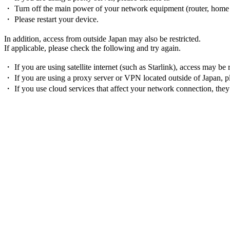
・ Turn off the main power of your network equipment (router, home ga
・ Please restart your device.
In addition, access from outside Japan may also be restricted.
If applicable, please check the following and try again.
・ If you are using satellite internet (such as Starlink), access may be
・ If you are using a proxy server or VPN located outside of Japan, ple
・ If you use cloud services that affect your network connection, they