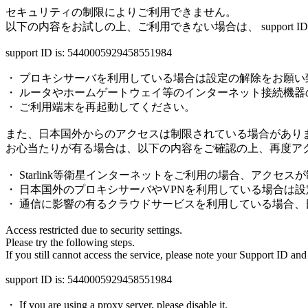
セキュリティの制限によりご利用できません。
以下の内容をお試しの上、ご利用できない場合は、 support
support ID is: 5440005929458551984
・ プロキシサーバを利用している場合は設定の解除をお願い
・ ルータやホームゲートウェイ等のインターネット接続機器
・ ご利用端末を再起動してください。
また、日本国外からのアクセスは制限されている場合があり
お心当たりが有る場合は、以下の内容をご確認の上、再度ア
・ Starlink等衛星インターネットをご利用の場合、アクセ
・ 日本国外のプロキシサーバやVPNを利用している場合は
・ 通信に影響の有るクラウドサービスを利用している場合
Access restricted due to security settings.
Please try the following steps.
If you still cannot access the service, please note your Support ID and
support ID is: 5440005929458551984
・ If you are using a proxy server, please disable it.