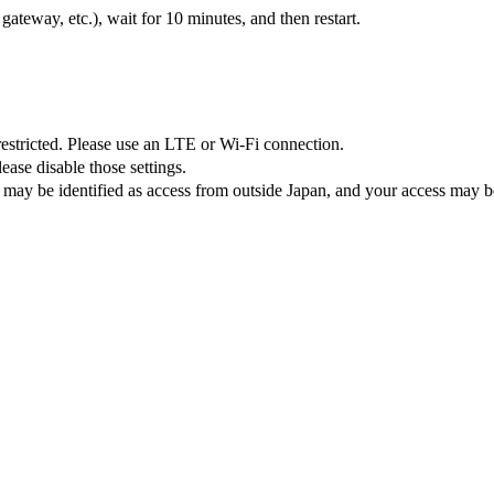
teway, etc.), wait for 10 minutes, and then restart.
 restricted. Please use an LTE or Wi-Fi connection.
ase disable those settings.
 may be identified as access from outside Japan, and your access may be