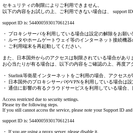
セキュリティの制限によりご利用できません。
以下の内容をお試しの上、ご利用できない場合は、 support
support ID is: 5440005930170612144
・ プロキシサーバを利用している場合は設定の解除をお願い
・ ルータやホームゲートウェイ等のインターネット接続機器
・ ご利用端末を再起動してください。
また、日本国外からのアクセスは制限されている場合があり
お心当たりが有る場合は、以下の内容をご確認の上、再度ア
・ Starlink等衛星インターネットをご利用の場合、アクセ
・ 日本国外のプロキシサーバやVPNを利用している場合は
・ 通信に影響の有るクラウドサービスを利用している場合
Access restricted due to security settings.
Please try the following steps.
If you still cannot access the service, please note your Support ID and
support ID is: 5440005930170612144
・ If you are using a proxy server, please disable it.