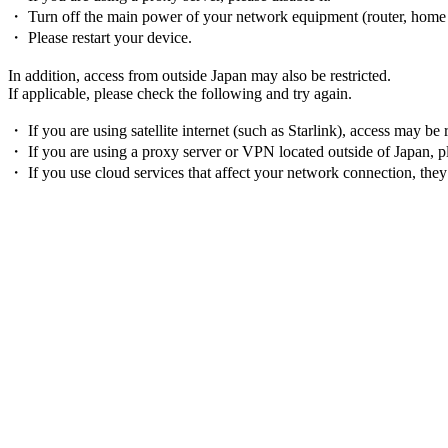
・ Turn off the main power of your network equipment (router, home ga
・ Please restart your device.
In addition, access from outside Japan may also be restricted.
If applicable, please check the following and try again.
・ If you are using satellite internet (such as Starlink), access may be
・ If you are using a proxy server or VPN located outside of Japan, ple
・ If you use cloud services that affect your network connection, they