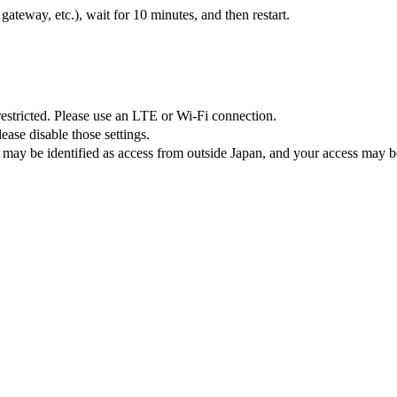
teway, etc.), wait for 10 minutes, and then restart.
 restricted. Please use an LTE or Wi-Fi connection.
ase disable those settings.
 may be identified as access from outside Japan, and your access may be